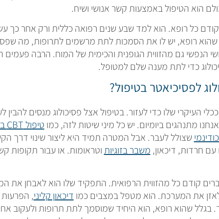
ם הוא הטיפול באמצעות קשר אנושי ושיח.
קודם כל רופא. הוא למד שבע שנים רפואה כללית ורק אחר כך ע
שהוא רופא, יש לו את הסמכות לתת מרשמים לתרופות, מה שפסיכו
 הנפשי גם מהזווית הגופנית והכימית של המוח. הרבה פעמים הו
יכולוג כדי לתת מענה שלם למטופל.
לוג לפסיכיאטר בטיפול?
לי העיקרי שלו כדי לעזור. בטיפול אצל פסיכולוג מנסים להבין 
נו מתנהגים ביומיום. יש כל מיני שיטות לזה, כמו
טיפול CBT בחרדה
ודינמי
שצולל לעבר. אבל המטרה תמיד היא ליצור שינוי דרך הק
ם חרדות, דיכאון,
משבר בזוגיות
וטראומות. או עבור תקופות קשו
ים קודם כל מהזווית הרפואית. התפקיד שלו הוא לאבחן את המצ
לאזן את המערכת. הוא מטפל במצבים כמו
דיכאון קליני
, הפרעות 
 בגלל שהוא רופא, הוא היחיד שמוסמך לתת תרופות ולעקוב אח