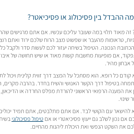
מה ההבדל בין פסיכולוג או פסיכיאטר?
 זה מאוד תלוי במה שעובר עליכם עכשיו. אם אתם מרגישים שהח
יות, טראומות מהעבר או שפשוט מצב הרוח שלכם ירוד ואתם רוצי
א הכתובת הנכונה. הטיפול בשיחה יעזור לכם לעשות סדר ולקבל כ
פקוד, אם מופיעות מחשבות קשות מאוד או שיש תחושה של איבו
 אבחון מהיר.
קודם כל רופא. הוא מסתכל על המצב דרך זווית קלינית ויכול לת
מחה בטיפול דרך הקשר האנושי והשיח בחדר. בהרבה מקרים, הפת
 את המענה הרפואי הראשוני להורדת מפלס החרדה או הדיכאון, ו
 שינוי.
לא להישאר עם הקושי לבד. אם אתם מתלבטים, אתם תמיד יכולי
כם אם נכון לשלב גם ייעוץ פסיכיאטרי או אם
טיפול פסיכולוגי
בשיחה
כם את השקט הנפשי ואת היכולת ליהנות מהחיים.