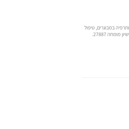
תרפיה במבוגרים, טיפול
זוגי והדרכת הורים. מספר רישיון פסיכולוג 7876, מספר רישיון מומחה 27887.